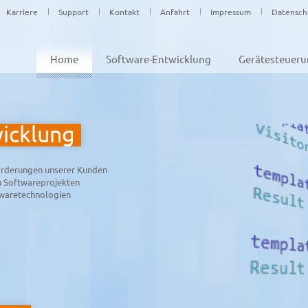
Karriere
Support
Kontakt
Anfahrt
Impressum
Datensch
Home
Software-Entwicklung
Gerätesteuer
icklung
forderungen unserer Kunden
n Softwareprojekten
waretechnologien