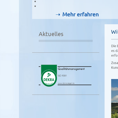
Mehr erfahren
Mehr erfahren
Mehr erfahren
Mehr erfahren
Wi
Aktuelles
Die 
es d
erfo
Zusa
Kund