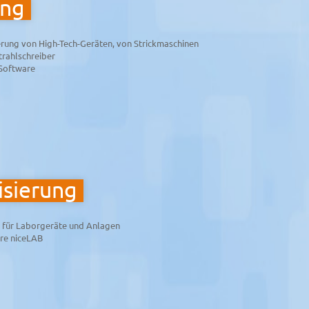
ung
erung von High-Tech-Geräten, von Strickmaschinen
rahl­schreiber
Software
sierung
g für Laborgeräte und Anlagen
re niceLAB